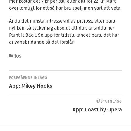
mer kostar det 7 kr per sal, eller allt för 22 kr. Klart
överkomligt för ett så här bra spel, men värt att veta.
Är du det minsta intresserad av picross, eller bara
nyfiken, så tycker jag absolut att du ska ladda ner
Paint It Back. Se upp för tidsslukandet bara, det här
är vanebildande så det förslår.
iOS
FÖREGÅENDE INLÄGG
App: Mikey Hooks
NÄSTA INLÄGG
App: Coast by Opera