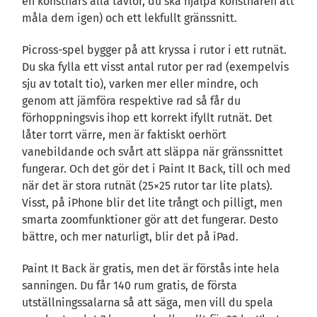
en konstnärs alla tavlor, du ska hjälpa konstnären att
måla dem igen) och ett lekfullt gränssnitt.
Picross-spel bygger på att kryssa i rutor i ett rutnät.
Du ska fylla ett visst antal rutor per rad (exempelvis
sju av totalt tio), varken mer eller mindre, och
genom att jämföra respektive rad så får du
förhoppningsvis ihop ett korrekt ifyllt rutnät. Det
låter torrt värre, men är faktiskt oerhört
vanebildande och svårt att släppa när gränssnittet
fungerar. Och det gör det i Paint It Back, till och med
när det är stora rutnät (25×25 rutor tar lite plats).
Visst, på iPhone blir det lite trångt och pilligt, men
smarta zoomfunktioner gör att det fungerar. Desto
bättre, och mer naturligt, blir det på iPad.
Paint It Back är gratis, men det är förstås inte hela
sanningen. Du får 140 rum gratis, de första
utställningssalarna så att säga, men vill du spela