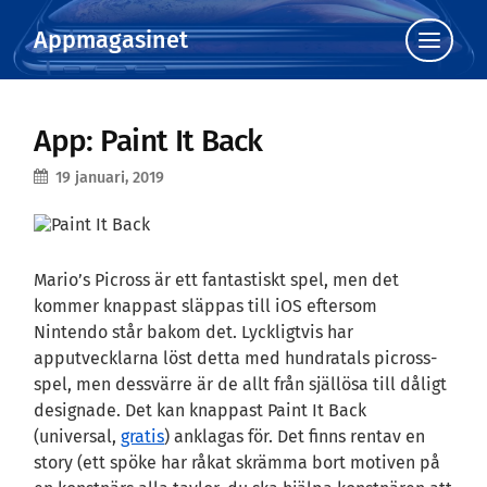
Appmagasinet
Klicka
för
att
visa
menyn
App: Paint It Back
19 januari, 2019
Mario’s Picross är ett fantastiskt spel, men det
kommer knappast släppas till iOS eftersom
Nintendo står bakom det. Lyckligtvis har
apputvecklarna löst detta med hundratals picross-
spel, men dessvärre är de allt från själlösa till dåligt
designade. Det kan knappast Paint It Back
(universal,
gratis
) anklagas för. Det finns rentav en
story (ett spöke har råkat skrämma bort motiven på