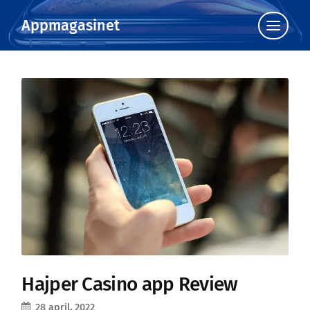
Appmagasinet
Klicka
för
att
visa
menyn
Hajper Casino app Review
28 april, 2022