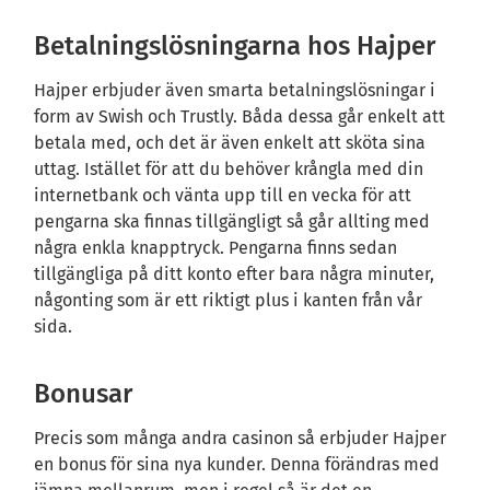
Betalningslösningarna hos Hajper
Hajper erbjuder även smarta betalningslösningar i
form av Swish och Trustly. Båda dessa går enkelt att
betala med, och det är även enkelt att sköta sina
uttag. Istället för att du behöver krångla med din
internetbank och vänta upp till en vecka för att
pengarna ska finnas tillgängligt så går allting med
några enkla knapptryck. Pengarna finns sedan
tillgängliga på ditt konto efter bara några minuter,
någonting som är ett riktigt plus i kanten från vår
sida.
Bonusar
Precis som många andra casinon så erbjuder Hajper
en bonus för sina nya kunder. Denna förändras med