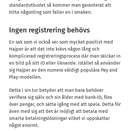
standardutbudet så kommer man garanterat att
hitta någonting som faller en i smaken.
Ingen registrering behövs
En sak som vi också ser som mycket positivt med
Hajper är att det inte krävs någon lång och
komplicerad registreringsprocess där man skickar in
en bild på sitt ID eller liknande. Istället så använder
sig Hajper av den numera väldigt populära Pay and
Play-modellen.
Detta i sin tur betyder att man bara behöver
verifiera sig själv och sin ålder med bank-ID, föra
över pengar, och sätta igång med att spela. Detta för
även med sig att det är möjligt att betala med
smarta betalningslösningar vilket vi uppskattar
något enormt.