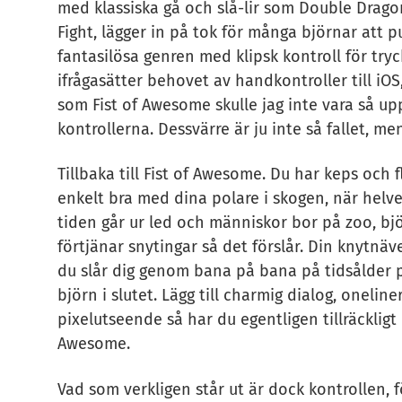
med klassiska gå och slå-lir som Double Dragon
Fight, lägger in på tok för många björnar att 
fantasilösa genren med klipsk kontroll för tr
ifrågasätter behovet av handkontroller till iOS
som Fist of Awesome skulle jag inte vara så
kontrollerna. Dessvärre är ju inte så fallet, me
Tillbaka till Fist of Awesome. Du har keps och 
enkelt bra med dina polare i skogen, när helvete
tiden går ur led och människor bor på zoo, bjö
förtjänar snytingar så det förslår. Din knytnäve
du slår dig genom bana på bana på tidsålder p
björn i slutet. Lägg till charmig dialog, onelin
pixelutseende så har du egentligen tillräckligt 
Awesome.
Vad som verkligen står ut är dock kontrollen, fö