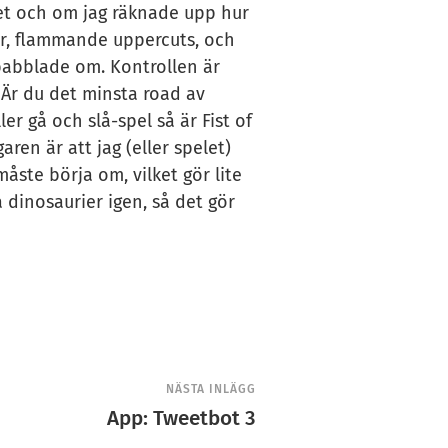
set och om jag räknade upp hur
ar, flammande uppercuts, och
 babblade om. Kontrollen är
. Är du det minsta road av
er gå och slå-spel så är Fist of
ren är att jag (eller spelet)
åste börja om, vilket gör lite
 dinosaurier igen, så det gör
NÄSTA INLÄGG
App: Tweetbot 3