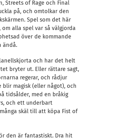
, Streets of Rage och Final
puckla på, och omtolkar den
yckskärmen. Spel som det här
, om alla spel var så välgjorda
 upphetsad över de kommande
n ändå.
flanellskjorta och har det helt
t bryter ut. Eller rättare sagt,
rnarna regerar, och rådjur
 blir magisk (eller något), och
å tidsålder, med en bråkig
ers, och ett underbart
många skäl till att köpa Fist of
r den är fantastiskt. Dra hit