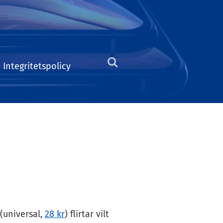
Integritetspolicy
Klicka
för
att
visa
sökformuläret
 (universal,
28 kr
) flirtar vilt