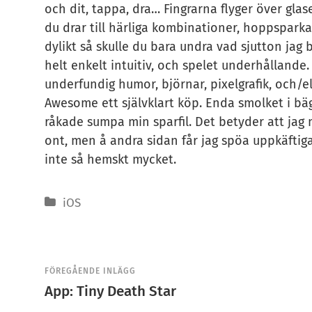
och dit, tappa, dra… Fingrarna flyger över gla
du drar till härliga kombinationer, hoppspark
dylikt så skulle du bara undra vad sjutton jag
helt enkelt intuitiv, och spelet underhållande
underfundig humor, björnar, pixelgrafik, och/ell
Awesome ett självklart köp. Enda smolket i bäga
råkade sumpa min sparfil. Det betyder att jag m
ont, men å andra sidan får jag spöa uppkäftiga
inte så hemskt mycket.
iOS
FÖREGÅENDE INLÄGG
App: Tiny Death Star