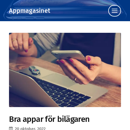
Appmagasinet
Klicka
för
att
visa
menyn
Bra appar för bilägaren
20 oktober, 2022