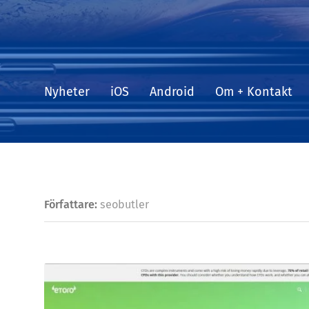
Nyheter
iOS
Android
Om + Kontakt
Författare:
seobutler