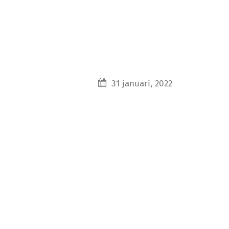
31 januari, 2022