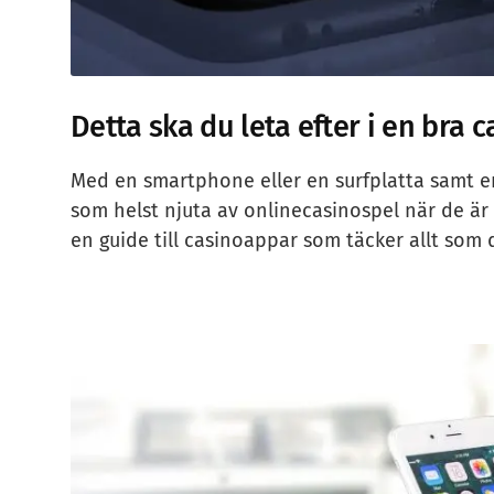
Detta ska du leta efter i en bra 
Med en smartphone eller en surfplatta samt e
som helst njuta av onlinecasinospel när de är
en guide till casinoappar som täcker allt som