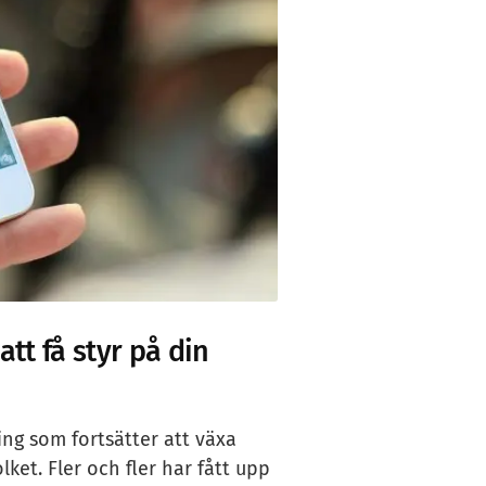
att få styr på din
ng som fortsätter att växa
lket. Fler och fler har fått upp