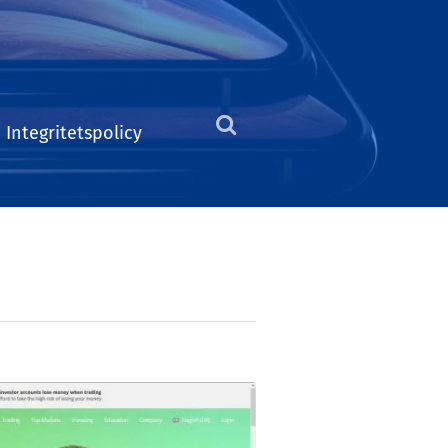
Integritetspolicy
Klicka
för
att
visa
sökformuläret