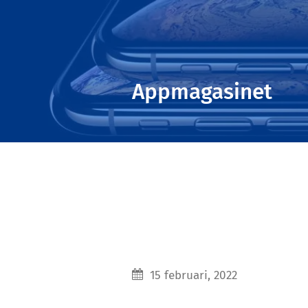
Appmagasinet
15 februari, 2022