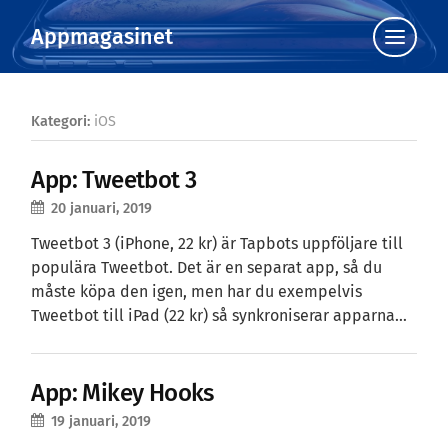
Appmagasinet
Klicka
för
att
visa
menyn
Kategori:
iOS
App: Tweetbot 3
20 januari, 2019
Tweetbot 3 (iPhone, 22 kr) är Tapbots uppföljare till
populära Tweetbot. Det är en separat app, så du
måste köpa den igen, men har du exempelvis
Tweetbot till iPad (22 kr) så synkroniserar apparna…
App: Mikey Hooks
19 januari, 2019